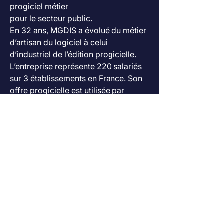
progiciel métier
pour le secteur public.
En 32 ans, MGDIS a évolué du métier 
d’artisan du logiciel à celui 
d’industriel de l’édition progicielle.
L’entreprise représente 220 salariés 
sur 3 établissements en France. Son 
offre progicielle est utilisée par
plus de 850 organisations publiques 
: ministères, établissements 
publiques, régions, départements,
communes, EPCI et EPSMS.
Forte de son expérience et de ses 
valeurs, MGDIS a choisi de rejoindre 
FranceGovTech en tant que membre
fondateur pour contribuer à faire 
mieux connaître, partager et 
renforcer le savoir-faire industriel et
l’engagement des femmes et des 